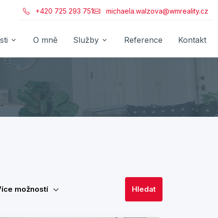
+420 725 293 751
michaela.walzova@wmreality.cz
ti
O mně
Služby
Reference
Kontakt
Více možností