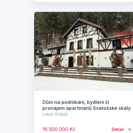
Dům na podnikání, bydlení či
pronájem apartmánů Svatošské skály
Loket (Údolí)
16 500 000 Kč
Detail