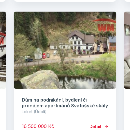
Dům na podnikání, bydlení či
pronájem apartmánů Svatošské skály
Loket (Údolí)
16 500 000 Kč
Detail