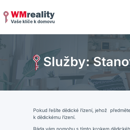
Služby: Stano
Pokud řešíte dědické řízení, jehož předměte
k dědickému řízení.
Ráda vám pomohu s tímto krokem dědického