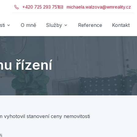
+420 725 293 751
michaela.walzova@wmreality.cz
ti
O mně
Služby
Reference
Kontakt
u řízení
m vyhotovil stanovení ceny nemovitosti
i.