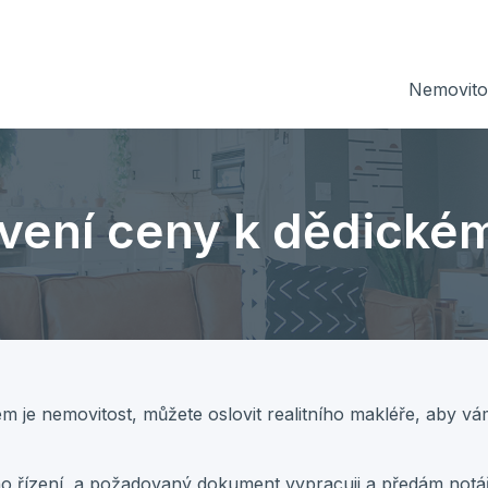
Nemovitos
vení ceny k dědickém
m je nemovitost, můžete oslovit realitního makléře, aby vá
 řízení a požadovaný dokument vypracuji a předám notář