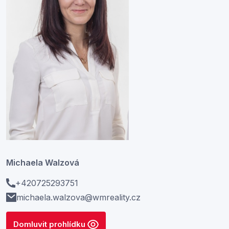
Michaela Walzová
+420725293751
michaela.walzova@wmreality.cz
Domluvit prohlídku