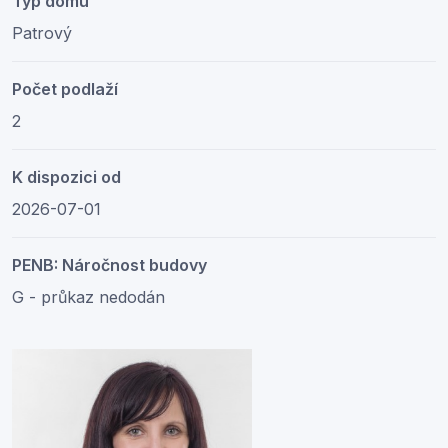
Typ domu
Patrový
Počet podlaží
2
K dispozici od
2026-07-01
PENB: Náročnost budovy
G - průkaz nedodán