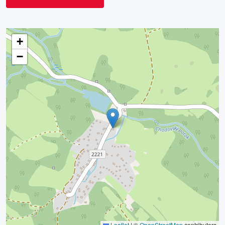
+
−
Leaflet
|
©
OpenStreetMap
contributors