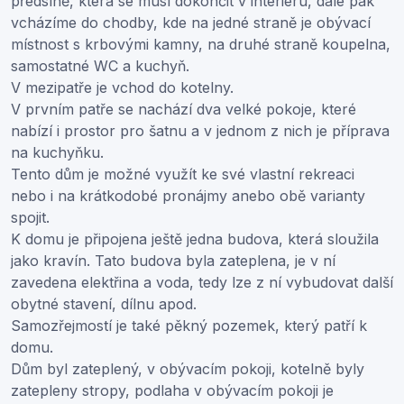
předsíně, která se musí dokončit v interiéru, dále pak
vcházíme do chodby, kde na jedné straně je obývací
místnost s krbovými kamny, na druhé straně koupelna,
samostatné WC a kuchyň.
V mezipatře je vchod do kotelny.
V prvním patře se nachází dva velké pokoje, které
nabízí i prostor pro šatnu a v jednom z nich je příprava
na kuchyňku.
Tento dům je možné využít ke své vlastní rekreaci
nebo i na krátkodobé pronájmy anebo obě varianty
spojit.
K domu je připojena ještě jedna budova, která sloužila
jako kravín. Tato budova byla zateplena, je v ní
zavedena elektřina a voda, tedy lze z ní vybudovat další
obytné stavení, dílnu apod.
Samozřejmostí je také pěkný pozemek, který patří k
domu.
Dům byl zateplený, v obývacím pokoji, kotelně byly
zatepleny stropy, podlaha v obývacím pokoji je