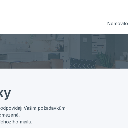
Nemovitos
ky
 odpovídají Vašim požadavkům.
 omezená.
íchozího mailu.