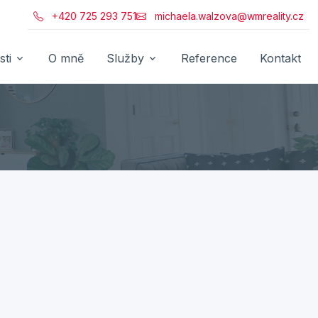
+420 725 293 751
michaela.walzova@wmreality.cz
ti
O mně
Služby
Reference
Kontakt