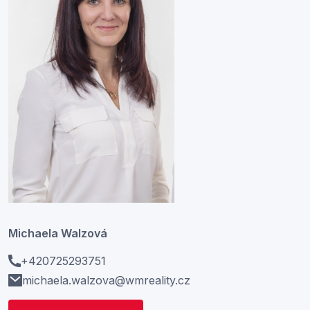
Michaela Walzová
+420725293751
michaela.walzova@wmreality.cz